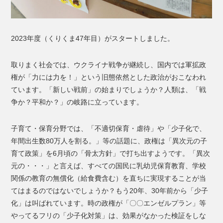
2023年度（くりくま47年目）がスタートしました。
取りまく社会では、ウクライナ戦争が継続し、国内では軍拡政
権が「力には力を！」という旧態依然とした政治がおこなわれ
ています。「新しい戦前」の始まりでしょうか？人類は、「戦
争か？平和か？」の岐路に立っています。
子育て・保育分野では、「不適切保育・虐待」や「少子化で、
年間出生数80万人を割る。」等の話題に、政権は「異次元の子
育て政策」を6月頃の「骨太方針」で打ち出すようです。「異次
元の・・・」と言えば、すべての国民に乳幼児保育教育、学校
関係の教育の無償化（給食費含む）を直ちに実現することが当
てはまるのではないでしょうか？もう20年、30年前から「少子
化」は叫ばれています。時の政権が「〇〇エンゼルプラン」等
やってるフリの「少子化対策」は、効果がなかった検証をしな