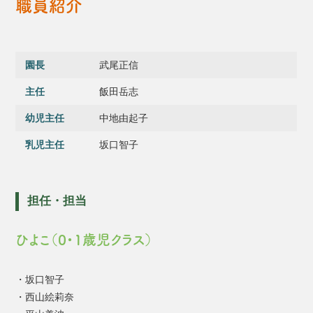
職員紹介
園長
武尾正信
主任
飯田岳志
幼児主任
中地由起子
乳児主任
坂口智子
担任・担当
ひよこ（0・1歳児クラス）
・坂口智子
・西山絵莉奈