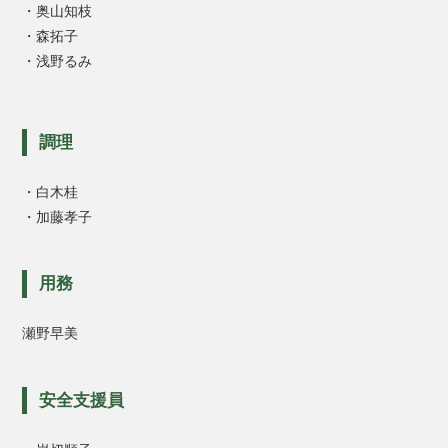
・奥山知枝
・森拓子
・浅野るみ
調理
・白木桂
・加藤孝子
用務
瀬野早美
安全支援員