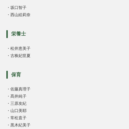
・坂口智子
・西山絵莉奈
栄養士
・松井恵美子
・古株妃世夏
保育
・佐藤真理子
・髙井純子
・三原友紀
・山口美耶
・常松直子
・黒木紀美子