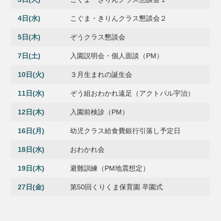
4日(水)
こぐま・きりんクラス懇談会２
5日(木)
ぞうクラス懇談会
7日(土)
入園説明会・個人面談（PM）
10日(火)
３月生まれの誕生会
11日(水)
ぞう組おわかれ遠足（アクトパル宇治）
12日(木)
入園前検診（PM）
16日(月)
幼児クラス給食費銀行引落し予定日
18日(水)
おわかれ会
19日(木)
避難訓練（PM地震想定）
27日(金)
第50回くりくま保育園 卒園式