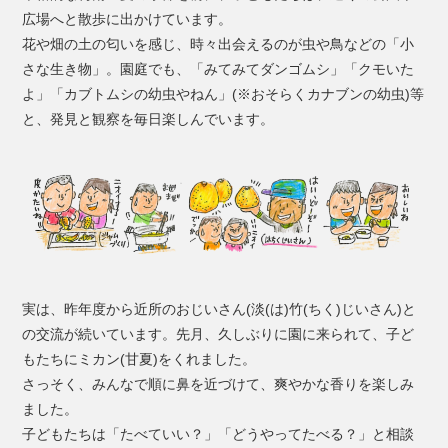
広場へと散歩に出かけています。
花や畑の土の匂いを感じ、時々出会えるのが虫や鳥などの「小
さな生き物」。園庭でも、「みてみてダンゴムシ」「クモいた
よ」「カブトムシの幼虫やねん」(※おそらくカナブンの幼虫)等
と、発見と観察を毎日楽しんでいます。
実は、昨年度から近所のおじいさん(淡(は)竹(ちく)じいさん)と
の交流が続いています。先月、久しぶりに園に来られて、子ど
もたちにミカン(甘夏)をくれました。
さっそく、みんなで順に鼻を近づけて、爽やかな香りを楽しみ
ました。
子どもたちは「たべていい？」「どうやってたべる？」と相談