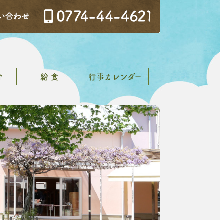
介
給 食
行事カレンダー