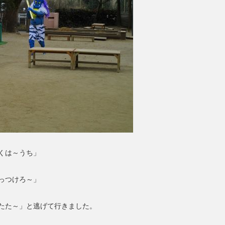
くは～うち」
っつけろ～」
たた～」と逃げて行きました。