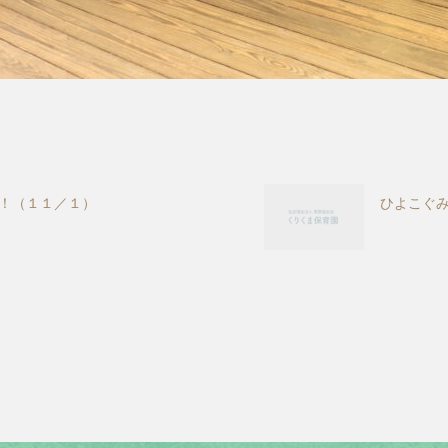
！（１１／１）
ひよこぐ