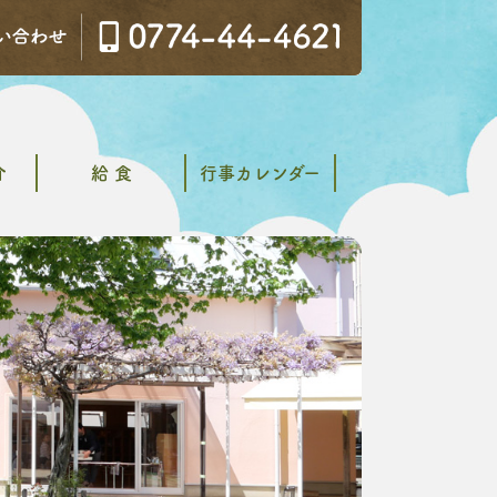
介
給 食
行事カレンダー