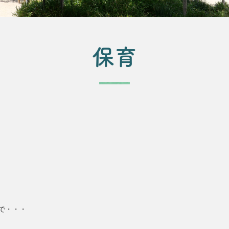
保育
で・・・