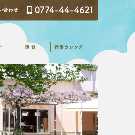
介
給 食
行事カレンダー