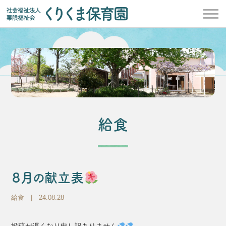
給食
８月の献立表
給食
| 24.08.28