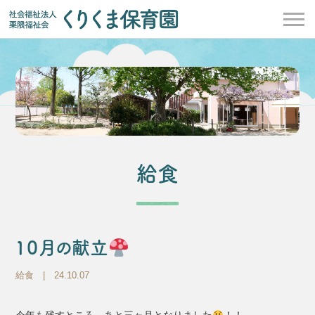
給食
１０月の献立
給食
| 24.10.07