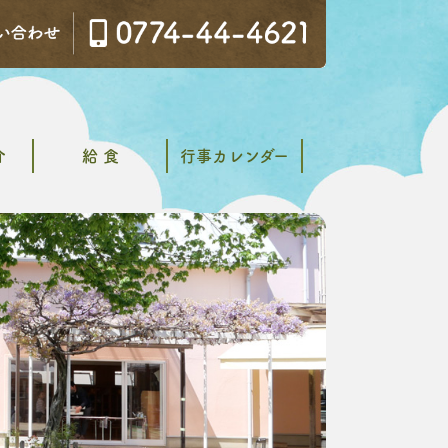
介
給 食
行事カレンダー