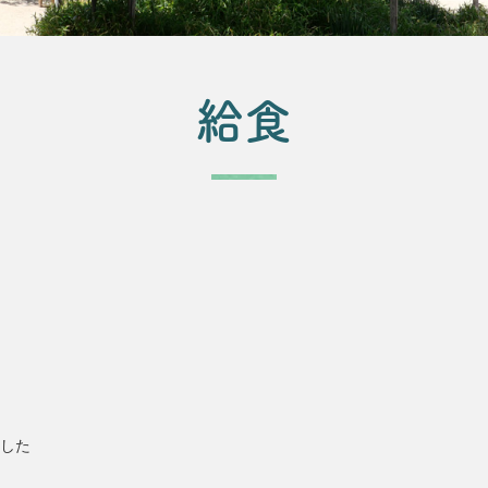
給食
ました