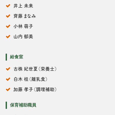
井上 未来
齊藤 まなみ
小林 萌子
山内 郁美
給食室
古株 妃世夏（栄養士）
白木 桂（離乳食）
加藤 孝子（調理補助）
保育補助職員