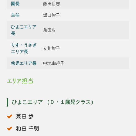
園長
飯田岳志
主任
坂口智子
ひよこエリア
兼田歩
長
りす・うさぎ
立川智子
エリア長
幼児エリア長
中地由起子
エリア担当
ひよこエリア （０・１歳児クラス）
兼田 歩
和田 千明