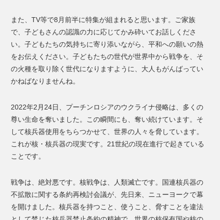
また、TV等で8月前半に特集が組まれると思います。ご家族
で、子どもさんの認識の力に応じてかみ砕いてお話しくださ
い。子どもたちの気持ちに寄り添いながら、平和への願いの熱
をお伝えください。子どもたちの世代が世界中から戦争を、そ
の火種を取り除く世代になりますように、大人もがんばってい
かねばなりませんね。
2022年2月24日、プーチンロシアのウクライナ侵略は、多くの
尊い生命を奪いました。この瞬間にも、奪い続けています。そ
して核兵器使用をちらつかせて、世界の人々を脅しています。
これが核・核兵器の現実です。21世紀の現在進行で起きている
ことです。
戦争は、絶対悪です。核戦争は、人類滅亡です。国連核兵器の
不拡散に関する条約再検討会議が、先日来、ニューヨークで幕
を開けました。核兵器を持つこと、使うこと、脅すことを違法
として禁じた核兵器禁止条約の精神で、世界の核保有国や核の