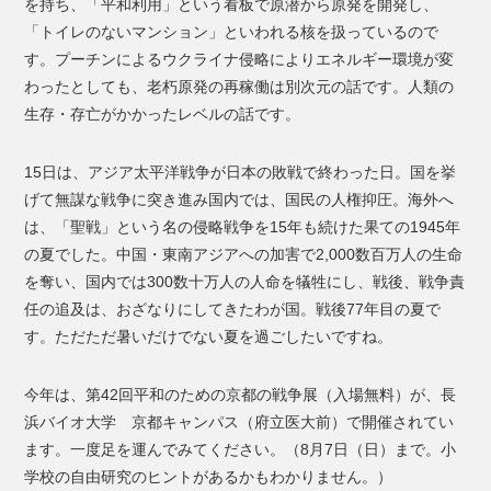
を持ち、「平和利用」という看板で原潜から原発を開発し、
「トイレのないマンション」といわれる核を扱っているので
す。プーチンによるウクライナ侵略によりエネルギー環境が変
わったとしても、老朽原発の再稼働は別次元の話です。人類の
生存・存亡がかかったレベルの話です。
15日は、アジア太平洋戦争が日本の敗戦で終わった日。国を挙
げて無謀な戦争に突き進み国内では、国民の人権抑圧。海外へ
は、「聖戦」という名の侵略戦争を15年も続けた果ての1945年
の夏でした。中国・東南アジアへの加害で2,000数百万人の生命
を奪い、国内では300数十万人の人命を犠牲にし、戦後、戦争責
任の追及は、おざなりにしてきたわが国。戦後77年目の夏で
す。ただただ暑いだけでない夏を過ごしたいですね。
今年は、第42回平和のための京都の戦争展（入場無料）が、長
浜バイオ大学 京都キャンパス（府立医大前）で開催されてい
ます。一度足を運んでみてください。（8月7日（日）まで。小
学校の自由研究のヒントがあるかもわかりません。）