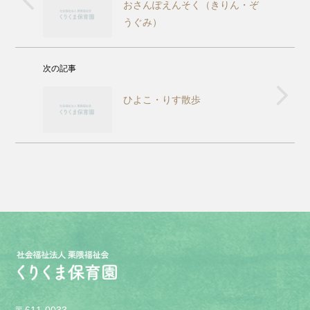
おさんぽえんそく（きりん・ぞ
うぐみ）
次の記事
ひよこ・りす散歩
〒611-0033