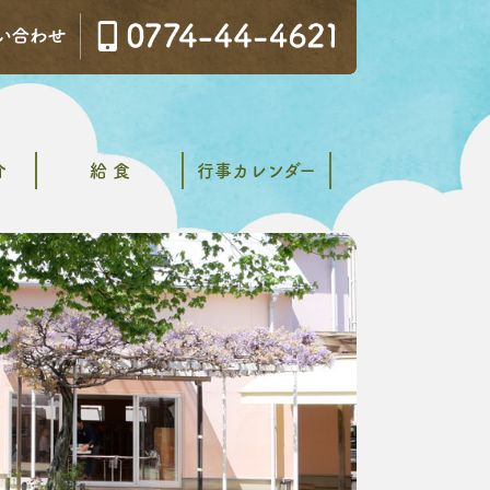
介
給 食
行事カレンダー