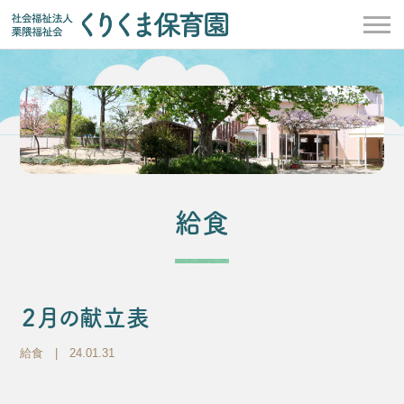
給食
２月の献立表
給食
| 24.01.31