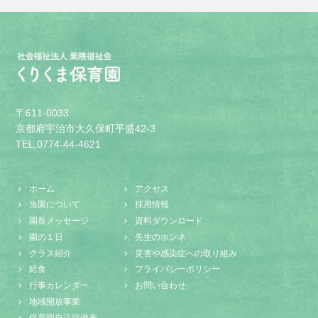
〒611-0033
京都府宇治市大久保町平盛42-3
TEL.0774-44-4621
ホーム
アクセス
当園について
採用情報
園長メッセージ
資料ダウンロード
園の１日
先生のホンネ
クラス紹介
災害や感染症への取り組み
給食
プライバシーポリシー
行事カレンダー
お問い合わせ
地域開放事業
保育園自己評価表