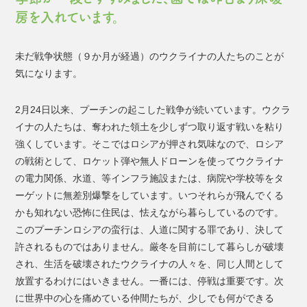
房を入れています。
未だ戦争状態（９か月が経過）のウクライナの人たちのことが
気になります。
2月24日以来、プーチンの起こした戦争が続いています。ウクラ
イナの人たちは、奪われた領土を少しずつ取り返す戦いを粘り
強くしています。そこではロシアが押され気味なので、ロシア
の戦術として、ロケット弾や無人ドローンを使ってウクライナ
の電力関係、水道、等インフラ施設または、病院や学校等をタ
ーゲットに無差別爆撃をしています。いつそれらが飛んでくる
かも知れない恐怖に住民は、怯えながら暮らしているのです。
このプーチンロシアの蛮行は、人道に関する罪であり、決して
許されるものではありません。厳冬を目前にして暮らしが破壊
され、生活を破壊されたウクライナの人々を、同じ人間として
放置するわけにはいきません。一番には、停戦は重要です。次
に世界中の心を痛めている仲間たちが、少しでも何ができる