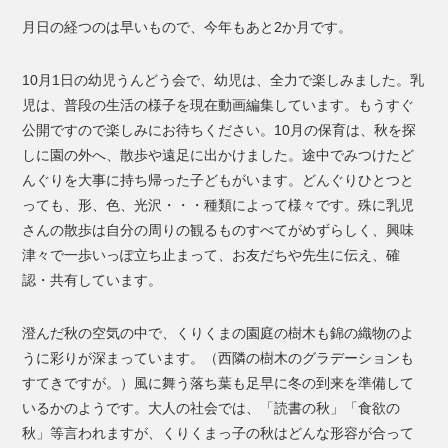
月日の経つのは早いもので、今年もあと2か月です。
10月1日の幼児うんどう会で、幼児は、全力で楽しみました。乳
児は、普段の生活の様子を現在動画編集しています。もうすぐ
公開ですので楽しみにお待ちください。10月の保育は、秋を探
しに園の外へ、散歩や遠足に出かけました。途中でみつけたど
んぐりを大事に持ち帰った子どもがいます。どんぐりひとつと
っても、形、色、光沢・・・種類によって様々です。殊に乳児
さんの散歩は自分の周りの観るものすべてがめずらしく、興味
津々で一歩いっぽ立ち止まって、お友だちや先生に伝え、確
認・共有しています。
澄んだ秋の空気の中で、くりくまの園庭の樹木も錦の織物のよ
うに彩りが深まっています。（西隣の樹木のグラデーションも
すてきですが。）風に舞う落ち葉も足早に冬の到来を準備して
いるかのようです。大人の社会では、「読書の秋」「食欲の
秋」等言われますが、くりくまっ子の秋はどんな形容が合って