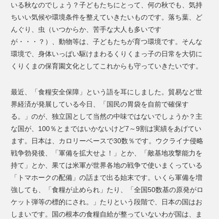
いる秋なのでしょう？子どもたちにとって、何の秋でも、気持
ちいい気候や環境条件を整えていきたいものです。落ち葉、ど
んぐり、虫（いつからか、苦手な大人も多いです
が・・・？）、動物等は、子どもたちが育つ環境です。そんな
環境で、身体いっぱい駆けまわるくりくまっ子の日常を大切に
くりくまの保育園文化としてこれからも守っていきたいです。
最近、「食糧安全保障」という語を耳にしました。貿易など世
界経済が発展している今日、「国民の胃袋を自前で確保す
る。」のが、独立国として当然の中味ではないでしょうか？主
な国が、100％とまではいかないけど7～9割は実績をあげてい
ます。日本は、カロリーベースで30数％です。ウクライナ侵略
戦争勃発後、「軍備を拡大せよ！」とか、「敵基地攻撃能力を
持て」とか、果ては米軍が世界各地の戦争で使いまくっている
「トマホークの配備」の話まで出る始末です。いくら軍備を増
強しても、「食糧が止められ」たり、「全国50数基の原発がロ
ケット弾等の標的にされ。」たりという段階で、日本の国はお
しまいです。国の根本の食糧自給が整っていないわが国は、ま